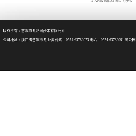
D-XH聚氨酯双面齿同步带
版权所有：慈溪市龙韵
同步带
有限公司
公司地址：浙江省慈溪市龙山镇 传真：0574-63782973 电话：0574-63782991 浙公网安备